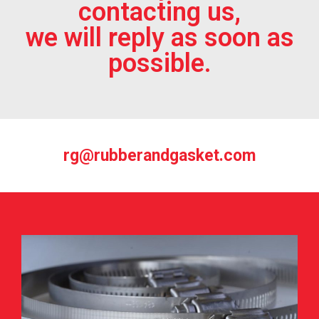
contacting us,
we will reply as soon as
possible.
rg@rubberandgasket.com